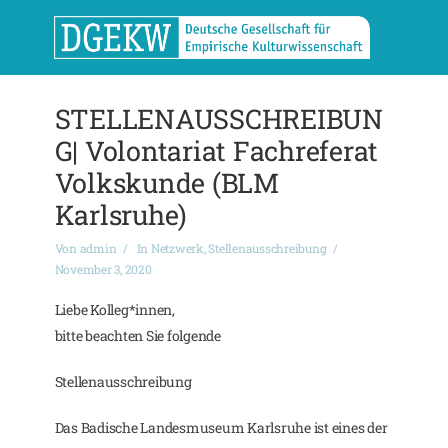
STELLENAUSSCHREIBUN
G| Volontariat Fachreferat
Volkskunde (BLM
Karlsruhe)
Von
admin
In
Netzwerk
,
Stellenausschreibung
November 3, 2020
Liebe Kolleg*innen,
bitte beachten Sie folgende
Stellenausschreibung
Das Badische Landesmuseum Karlsruhe ist eines der