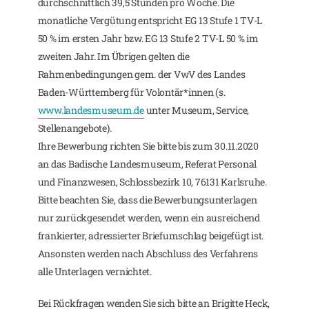
durchschnittlich 39,5 Stunden pro Woche. Die
monatliche Vergütung entspricht EG 13 Stufe 1 TV-L
50 % im ersten Jahr bzw. EG 13 Stufe 2 TV-L 50 % im
zweiten Jahr. Im Übrigen gelten die
Rahmenbedingungen gem. der VwV des Landes
Baden-Württemberg für Volontär*innen (s.
www.landesmuseum.de
unter Museum, Service,
Stellenangebote).
Ihre Bewerbung richten Sie bitte bis zum 30.11.2020
an das Badische Landesmuseum, Referat Personal
und Finanzwesen, Schlossbezirk 10, 76131 Karlsruhe.
Bitte beachten Sie, dass die Bewerbungsunterlagen
nur zurückgesendet werden, wenn ein ausreichend
frankierter, adressierter Briefumschlag beigefügt ist.
Ansonsten werden nach Abschluss des Verfahrens
alle Unterlagen vernichtet.
Bei Rückfragen wenden Sie sich bitte an Brigitte Heck,