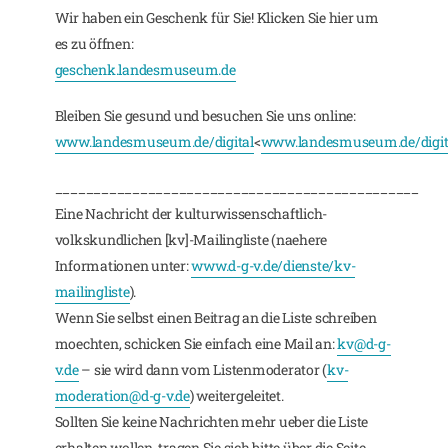
Wir haben ein Geschenk für Sie! Klicken Sie hier um
es zu öffnen:
geschenk.landesmuseum.de
Bleiben Sie gesund und besuchen Sie uns online:
www.landesmuseum.de/digital
<
www.landesmuseum.de/digit
_______________________________________________
Eine Nachricht der kulturwissenschaftlich-
volkskundlichen [kv]-Mailingliste (naehere
Informationen unter:
www.d-g-v.de/dienste/kv-
mailingliste
).
Wenn Sie selbst einen Beitrag an die Liste schreiben
moechten, schicken Sie einfach eine Mail an:
kv@d-g-
v.de
– sie wird dann vom Listenmoderator (
kv-
moderation@d-g-v.de
) weitergeleitet.
Sollten Sie keine Nachrichten mehr ueber die Liste
erhalten wollen, tragen Sie sich bitte über die Seite