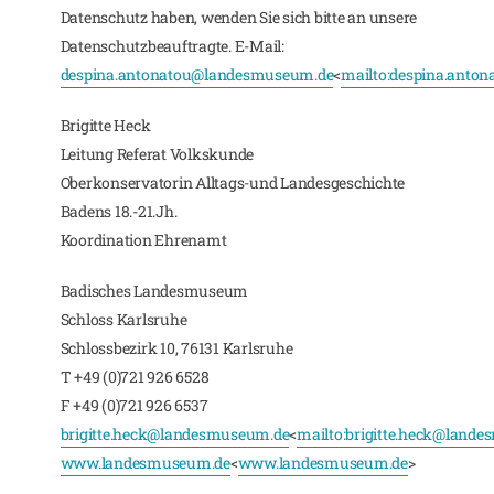
Datenschutz haben, wenden Sie sich bitte an unsere
Datenschutzbeauftragte. E-Mail:
despina.antonatou@landesmuseum.de
<
mailto:
despina.anto
Brigitte Heck
Leitung Referat Volkskunde
Oberkonservatorin Alltags-und Landesgeschichte
Badens 18.-21.Jh.
Koordination Ehrenamt
Badisches Landesmuseum
Schloss Karlsruhe
Schlossbezirk 10, 76131 Karlsruhe
T +49 (0)721 926 6528
F +49 (0)721 926 6537
brigitte.heck@landesmuseum.de
<
mailto:
brigitte.heck@land
www.landesmuseum.de
<
www.landesmuseum.de
>