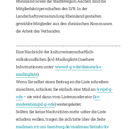
Rheinland sowie die StädteRegion Aachen sind die
Mitgliedskörperschaften des LVR. In der
Landschaftsversammlung Rheinland gestalten
gewählte Mitglieder aus den rheinischen Kommunen
die Arbeit des Verbandes.
_______________________________________________
Eine Nachricht der kulturwissenschaftlich-
volkskundlichen [kv]-Mailingliste (naehere
Informationen unter:
www.d-g-v.de/dienste/kv-
mailingliste
).
Wenn Sie selbst einen Beitrag an die Liste schreiben
moechten, schicken Sie einfach eine Mail an:
kv@d-g-
v.de
– sie wird dann vom Listenmoderator (
kv-
moderation@d-g-v.de
) weitergeleitet.
Sollten Sie keine Nachrichten mehr ueber die Liste
erhalten wollen, tragen Sie sich bitte über die Seite
mailman.rrz.uni-hamburg.de/mailman/listinfo/kv