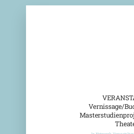
VERANST
Vernissage/Bu
Masterstudienproj
Theate
In
Netzwerk
,
Veranstaltu