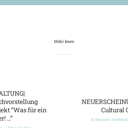
Mehr lesen
ALTUNG|
chvorstellung
NEUERSCHEINUN
ekt “Was für ein
Cultural 
r! …”
In
Netzwerk
,
Veröffentl
ng
Februar 9, 2021