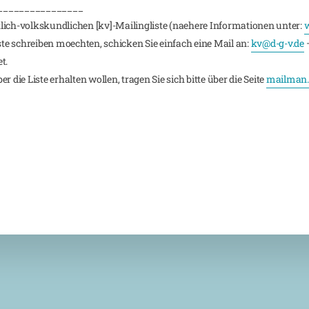
________________
lich-volkskundlichen [kv]-Mailingliste (naehere Informationen unter:
w
iste schreiben moechten, schicken Sie einfach eine Mail an:
kv@d-g-v.de
–
t.
 die Liste erhalten wollen, tragen Sie sich bitte über die Seite
mailman.r