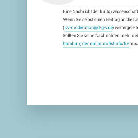
_______________________________
Eine Nachricht der kulturwissenschaft
Wenn Sie selbst einen Beitrag an die L
(
kv-moderation@d-g-v.de
) weitergeleite
Sollten Sie keine Nachrichten mehr ueber
hamburg.de/mailman/listinfo/kv
aus.