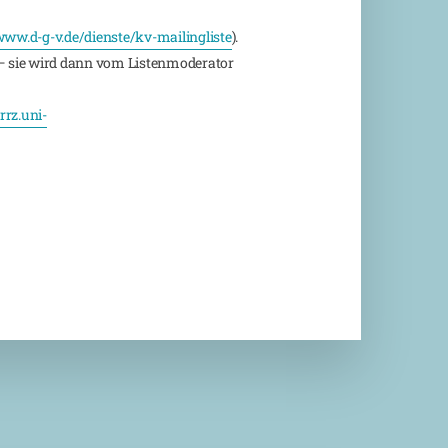
ww.d-g-v.de/dienste/kv-mailingliste
).
 sie wird dann vom Listenmoderator
rz.uni-