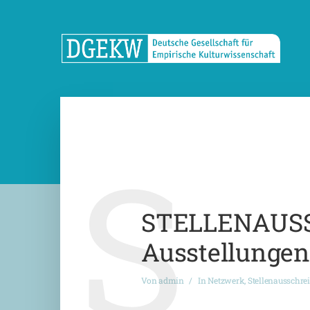
S
STELLENAUSSC
Ausstellunge
Von
admin
In
Netzwerk
,
Stellenausschre