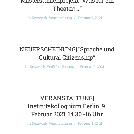
Masterstudienprojekt “Was für ein
Theater! …”
In
Netzwerk
,
Veranstaltung
Februar 9, 2021
NEUERSCHEINUNG| “Sprache und
Cultural Citizenship”
In
Netzwerk
,
Veröffentlichung
Februar 9, 2021
VERANSTALTUNG|
Institutskolloquium Berlin, 9.
Februar 2021, 14.30 -16 Uhr
In
Netzwerk
,
Veranstaltung
Februar 8, 2021