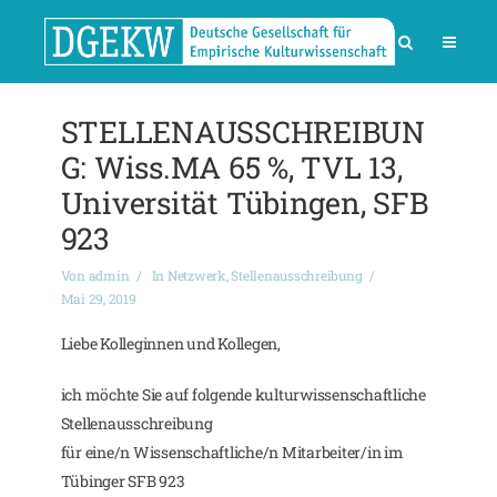
STELLENAUSSCHREIBUN
G: Wiss.MA 65 %, TVL 13,
Universität Tübingen, SFB
923
Von
admin
In
Netzwerk
,
Stellenausschreibung
Mai 29, 2019
Liebe Kolleginnen und Kollegen,
ich möchte Sie auf folgende kulturwissenschaftliche
Stellenausschreibung
für eine/n Wissenschaftliche/n Mitarbeiter/in im
Tübinger SFB 923