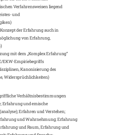
schen Verfahrensweisen liegend
eistes- und
giken)
Konzept der Erfahrung auch in
öglichung von Erfahrung,
)
etzung mit dem „Komplex Erfahrung“
EE/EKW-Empiriebegriffs
sziplinen, Kanonisierung des
le, Widersprüchlichkeiten)
egriffliche Verhältnisbestimmungen
e; Erfahrung und emische
(analyse); Erfahren und Verstehen;
Erfahrung und Wahrnehmung; Erfahrung
 Erfahrung und Raum, Erfahrung und
keit; Erfahrung und Sprache;