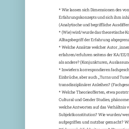
* Wie lassen sich Dimensionen des v
Erfahrungskonzepts und sich ihm inh
(Analytische und begriffliche Ausdiffe
* (Wie) wird/wurde das theoretische 
Alltagsbegriff der Erfahrung abgegren
* Welche Ansätze welcher Autor_innen
erfahren/erfuhren seitens der KA/EE
als andere? (Konjunkturen, Auslassun
* Inwiefern korrespondieren fachgesch
Einbrüche, aber auch „Turns und Tune
transdisziplinärer Anleihen? (Fachges
* Welche Theorieofferten, etwa poststr
Cultural und Gender Studies, phänome
welche Antworten auf das Verhältnis 
Subjektkonstitution? Wie wurden/wer
aufgegriffen und nutzbar gemacht? Wi