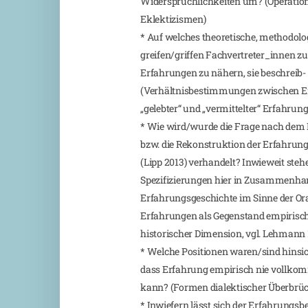
Widersprüchlichkeiten um? (Operation
Eklektizismen)
* Auf welches theoretische, methodol
greifen/griffen Fachvertreter_innen z
Erfahrungen zu nähern, sie beschreib
(Verhältnisbestimmungen zwischen E
„gelebter“ und „vermittelter“ Erfahrung
* Wie wird/wurde die Frage nach dem 
bzw. die Rekonstruktion der Erfahrung
(Lipp 2013) verhandelt? Inwieweit steh
Spezifizierungen hier in Zusammenha
Erfahrungsgeschichte im Sinne der Ora
Erfahrungen als Gegenstand empirisc
historischer Dimension, vgl. Lehmann 
* Welche Positionen waren/sind hins
dass Erfahrung empirisch nie vollk
kann? (Formen dialektischer Überbrü
* Inwiefern lässt sich der Erfahrungsbeg