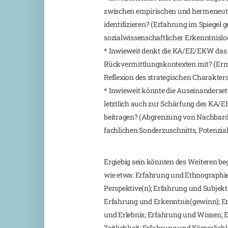
zwischen empirischen und hermeneuti
identifizieren? (Erfahrung im Spiegel g
sozialwissenschaftlicher Erkenntnislo
* Inwieweit denkt die KA/EE/EKW das 
Rückvermittlungskontexten mit? (Erm
Reflexion des strategischen Charakters
* Inwieweit könnte die Auseinanders
letztlich auch zur Schärfung des KA/
beitragen? (Abgrenzung von Nachbardi
fachlichen Sonderzuschnitts, Potenzia
Ergiebig sein könnten des Weiteren b
wie etwa: Erfahrung und Ethnographi
Perspektive(n); Erfahrung und Subjekt
Erfahrung und Erkenntnis(gewinn); 
und Erlebnis; Erfahrung und Wissen;
Zeitlichkeit; Erfahrung und Körperlich