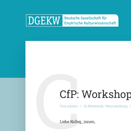
C
CfP: Workshop
Von
admin
In
Netzwerk
,
Veranstaltung
Liebe Kolleg_innen,