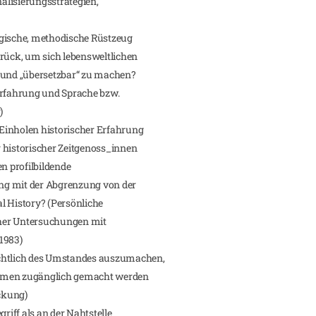
alisierungsstrategien,
ogische, methodische Rüstzeug
urück, um sich lebensweltlichen
- und „übersetzbar“ zu machen?
rfahrung und Sprache bzw.
)
Einholen historischer Erfahrung
 historischer Zeitgenoss_innen
en profilbildende
ng mit der Abgrenzung von der
l History? (Persönliche
her Untersuchungen mit
1983)
ichtlich des Umstandes auszumachen,
ommen zugänglich gemacht werden
ckung)
riff als an der Nahtstelle