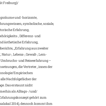
ät Freiburg)/
ngsräume und -horizonte,
hrungswissen, symbolische, soziale,
atorische Erfahrung,
hörigkeits-, Differenz- und
nd ästhetische Erfahrung,
erichte, „Erfahrung aus zweiter
Natur-, Lebens-, Gewalt-, Lern-
-, Umbruchs- und Reiseerfahrung –
setzungen, die Vertreter_innen der
hnologie/Empirischen
 alle Nachfolgefächer der
nge. Das erstaunt nicht
erhin als Alltags- /und/
s Erfahrungskonzept gehört zum
akkalakal 2014), dennoch kommt ihm