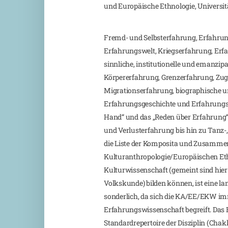
und Europäische Ethnologie, Universit
Fremd- und Selbsterfahrung, Erfahru
Erfahrungswelt, Kriegserfahrung, Erfa
sinnliche, institutionelle und emanzip
Körpererfahrung, Grenzerfahrung, Zuge
Migrationserfahrung, biographische u
Erfahrungsgeschichte und Erfahrungsb
Hand“ und das „Reden über Erfahrung“, 
und Verlusterfahrung bis hin zu Tanz
die Liste der Komposita und Zusammen
Kulturanthropologie/Europäischen Et
Kulturwissenschaft (gemeint sind hier
Volkskunde) bilden können, ist eine la
sonderlich, da sich die KA/EE/EKW imm
Erfahrungswissenschaft begreift. Da
Standardrepertoire der Disziplin (Ch