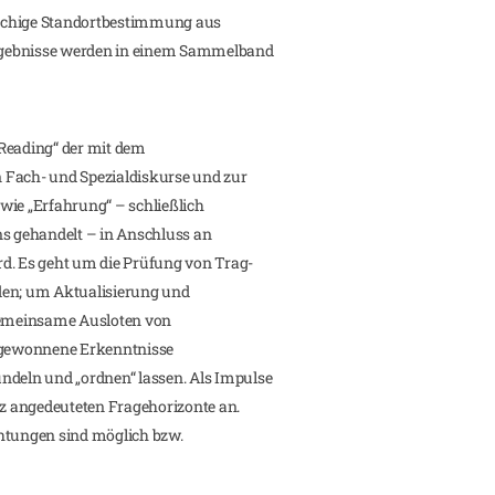
schige Standortbestimmung aus
rgebnisse werden in einem Sammelband
Reading“ der mit dem
 Fach- und Spezialdiskurse und zur
wie „Erfahrung“ – schließlich
ns gehandelt – in Anschluss an
d. Es geht um die Prüfung von Trag-
den; um Aktualisierung und
 gemeinsame Ausloten von
h gewonnene Erkenntnisse
eln und „ordnen“ lassen. Als Impulse
rz angedeuteten Fragehorizonte an.
chtungen sind möglich bzw.