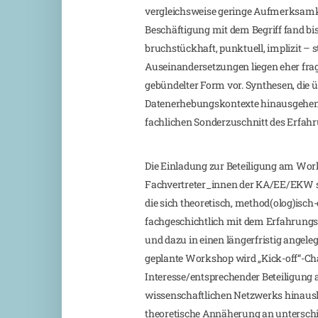
vergleichsweise geringe Aufmerksamkei
Beschäftigung mit dem Begriff fand bis
bruchstückhaft, punktuell, implizit – st
Auseinandersetzungen liegen eher fra
gebündelter Form vor. Synthesen, die 
Datenerhebungskontexte hinausgehe
fachlichen Sonderzuschnitt des Erfahru
Die Einladung zur Beteiligung am Work
Fachvertreter_innen der KA/EE/EKW sow
die sich theoretisch, method(olog)isc
fachgeschichtlich mit dem Erfahrungsb
und dazu in einen längerfristig angel
geplante Workshop wird „Kick-off“-C
Interesse/entsprechender Beteiligung a
wissenschaftlichen Netzwerks hinausla
theoretische Annäherung an untersch