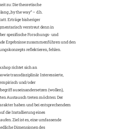
t zu: Die theoretische
lang „by the way“ – d.h.
att. Erträge bisheriger
gmentarisch verstreut denn in
über spezifische Forschungs- und
nde Ergebnisse zusammenführen und den
ngskonzepts reflektieren, fehlen.
shop richtet sich an
ie transdisziplinär Interessierte,
h-empirisch und/oder
egriff auseinandersetzen (wollen),
egten Austausch treten möchten: Der
harakter haben und bei entsprechendem
uf die Installierung eines
ufen. Ziel ist es, eine umfassende
iedliche Dimensionen des