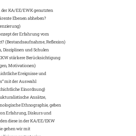
on der KA/EE/EWK genutzten
ärente Ebenen abheben?
renzierung)
Konzept der Erfahrung vom
zt? (Bestandsaufnahme, Reflexion)
, Disziplinen und Schulen
/EKW stärkere Berücksichtigung
gen, Motivationen)
ichtliche Ereignisse und
s“ mit der Auswahl
chichtliche Einordnung)
ukturalistische Ansätze,
nologische Ethnographie, geben
von Erfahrung, Diskurs und
den diese in der KA/EE/EKW
e gehen wir mit