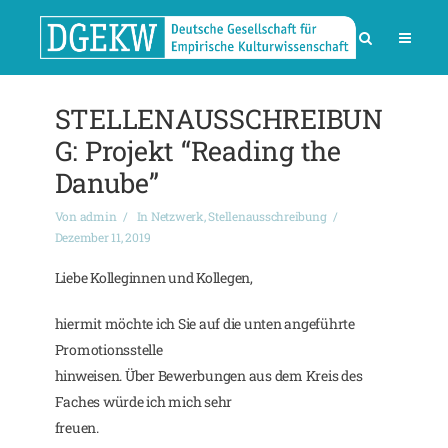
STELLENAUSSCHREIBUN
G: Projekt “Reading the
Danube”
Von
admin
In
Netzwerk
,
Stellenausschreibung
Dezember 11, 2019
Liebe Kolleginnen und Kollegen,
hiermit möchte ich Sie auf die unten angeführte
Promotionsstelle
hinweisen. Über Bewerbungen aus dem Kreis des
Faches würde ich mich sehr
freuen.