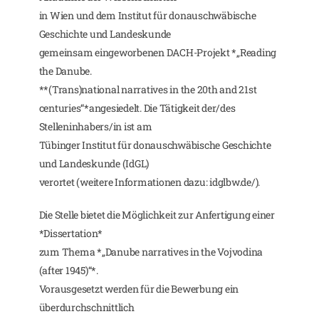
in Wien und dem Institut für donauschwäbische
Geschichte und Landeskunde
gemeinsam eingeworbenen DACH-Projekt *„Reading
the Danube.
**(Trans)national narratives in the 20th and 21st
centuries“*angesiedelt. Die Tätigkeit der/des
Stelleninhabers/in ist am
Tübinger Institut für donauschwäbische Geschichte
und Landeskunde (IdGL)
verortet (weitere Informationen dazu: idglbw.de/).
Die Stelle bietet die Möglichkeit zur Anfertigung einer
*Dissertation*
zum Thema *„Danube narratives in the Vojvodina
(after 1945)“*.
Vorausgesetzt werden für die Bewerbung ein
überdurchschnittlich