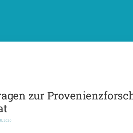
ragen zur Provenienzfors
at
30, 2020