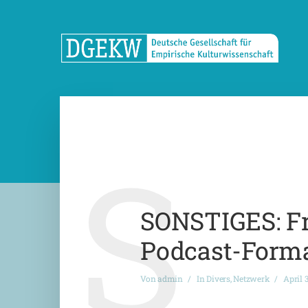
S
SONSTIGES: F
Podcast-Form
Von
admin
In
Divers
,
Netzwerk
April 