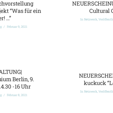
chvorstellung
NEUERSCHEINUN
ekt “Was für ein
Cultural 
r! …”
In
Netzwerk
,
Veröffentl
ng
Februar 9, 2021
ALTUNG|
NEUERSCHEI
ium Berlin, 9.
kuckuck “L
14.30 -16 Uhr
In
Netzwerk
,
Veröffentl
ng
Februar 8, 2021