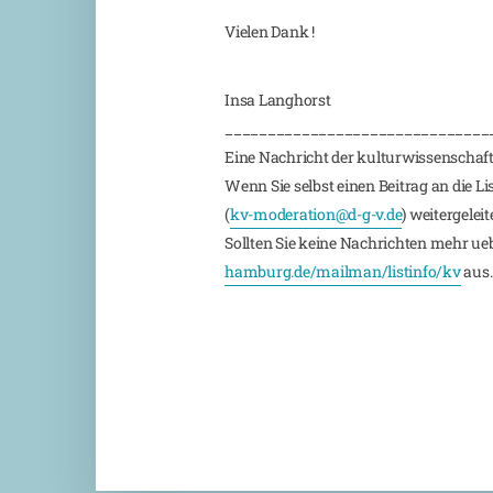
Vielen Dank !
Insa Langhorst
_______________________________
Eine Nachricht der kulturwissenschaft
Wenn Sie selbst einen Beitrag an die L
(
kv-moderation@d-g-v.de
) weitergeleite
Sollten Sie keine Nachrichten mehr ueber
hamburg.de/mailman/listinfo/kv
aus.