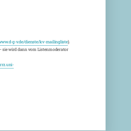
ww.d-g-v.de/dienste/kv-mailingliste
).
 sie wird dann vom Listenmoderator
rz.uni-