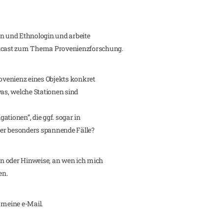
in und Ethnologin und arbeite
odcast zum Thema Provenienzforschung.
rovenienz eines Objekts konkret
was, welche Stationen sind
gationen”, die ggf. sogar in
er besonders spannende Fälle?
n oder Hinweise, an wen ich mich
en.
 meine e-Mail.