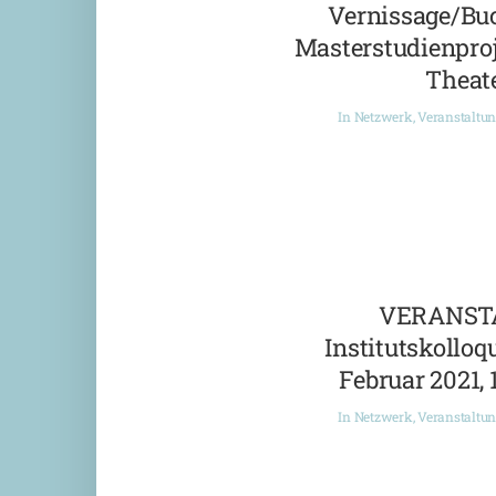
Vernissage/Bu
Masterstudienproj
Theate
In
Netzwerk
,
Veranstaltu
VERANST
Institutskolloqu
Februar 2021, 
In
Netzwerk
,
Veranstaltu