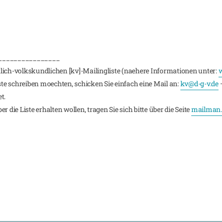
________________
lich-volkskundlichen [kv]-Mailingliste (naehere Informationen unter:
w
iste schreiben moechten, schicken Sie einfach eine Mail an:
kv@d-g-v.de
–
t.
 die Liste erhalten wollen, tragen Sie sich bitte über die Seite
mailman.r