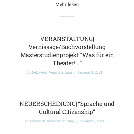
Mehr lesen
VERANSTALTUNG|
Vernissage/Buchvorstellung
Masterstudienprojekt “Was für ein
Theater! …”
In
Netzwerk
,
Veranstaltung
Februar 9, 2021
NEUERSCHEINUNG| “Sprache und
Cultural Citizenship”
In
Netzwerk
,
Veröffentlichung
Februar 9, 2021