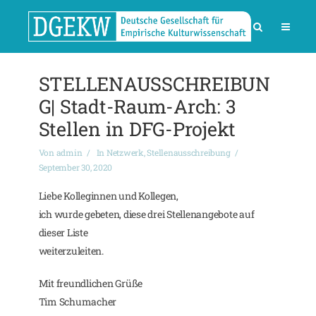
STELLENAUSSCHREIBUN
G| Stadt-Raum-Arch: 3
Stellen in DFG-Projekt
Von
admin
In
Netzwerk
,
Stellenausschreibung
September 30, 2020
Liebe Kolleginnen und Kollegen,
ich wurde gebeten, diese drei Stellenangebote auf
dieser Liste
weiterzuleiten.
Mit freundlichen Grüße
Tim Schumacher