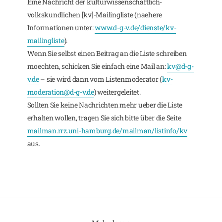
Eine Nachricht der kulturwissenschaftlich-
volkskundlichen [kv]-Mailingliste (naehere
Informationen unter:
www.d-g-v.de/dienste/kv-
mailingliste
).
Wenn Sie selbst einen Beitrag an die Liste schreiben
moechten, schicken Sie einfach eine Mail an:
kv@d-g-
v.de
– sie wird dann vom Listenmoderator (
kv-
moderation@d-g-v.de
) weitergeleitet.
Sollten Sie keine Nachrichten mehr ueber die Liste
erhalten wollen, tragen Sie sich bitte über die Seite
mailman.rrz.uni-hamburg.de/mailman/listinfo/kv
aus.