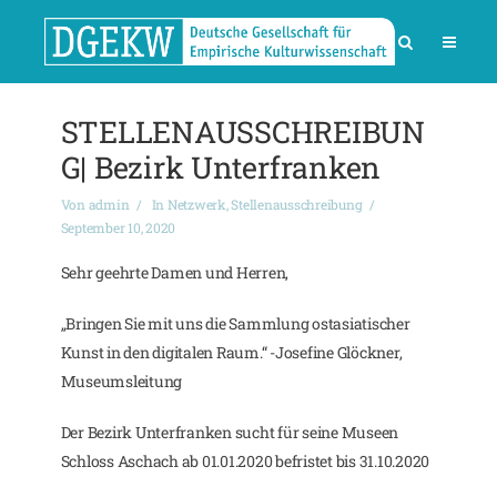
STELLENAUSSCHREIBUN
G| Bezirk Unterfranken
Von
admin
In
Netzwerk
,
Stellenausschreibung
September 10, 2020
Sehr geehrte Damen und Herren,
„Bringen Sie mit uns die Sammlung ostasiatischer
Kunst in den digitalen Raum.“ -Josefine Glöckner,
Museumsleitung
Der Bezirk Unterfranken sucht für seine Museen
Schloss Aschach ab 01.01.2020 befristet bis 31.10.2020