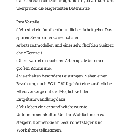
ê Sie betreuen die Datenmigration in „bavarikon“ und
überprüfen die eingestellten Datensätze
Ihre Vorteile
ê Wir sind ein familienfreundlicher Arbeitgeber. Das
spüren Sie an unterschiedlichsten
Arbeitszeitmodellen und einer sehr flexiblen Gleitzeit
ohne Kernzeit.
ê Sie erwartet ein sicherer Arbeitsplatz bei einer
großen Kommune.
ê Sie erhalten besondere Leistungen. Neben einer
Bezahlung nach EG 11 TVöD gehört eine zusätzliche
Altersvorsorge mit der Möglichkeit der
Entgeltumwandlung dazu.
ê Wir leben eine gesundheitsbewusste
Unternehmenskultur. Um Ihr Wohlbefinden zu
steigern, können Sie an Gesundheitstagen und
Workshops teilnehmen.