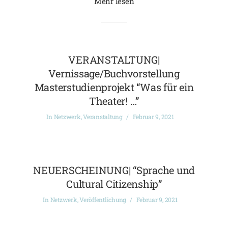
Mehr lesen
VERANSTALTUNG|
Vernissage/Buchvorstellung
Masterstudienprojekt “Was für ein
Theater! …”
In
Netzwerk
,
Veranstaltung
Februar 9, 2021
NEUERSCHEINUNG| “Sprache und
Cultural Citizenship”
In
Netzwerk
,
Veröffentlichung
Februar 9, 2021