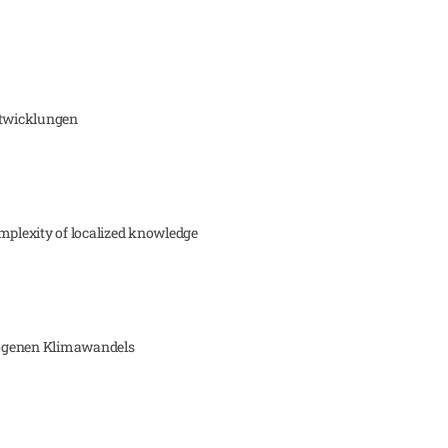
twicklungen
mplexity of localized knowledge
pogenen Klimawandels