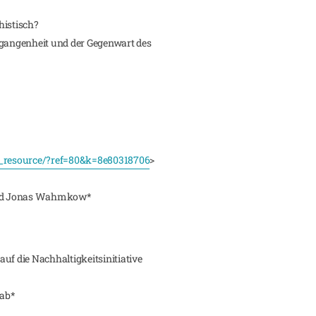
histisch?
rgangenheit und der Gegenwart des
pi_resource/?ref=80&k=8e80318706
>
 und Jonas Wahmkow*
uf die Nachhaltigkeitsinitiative
wab*