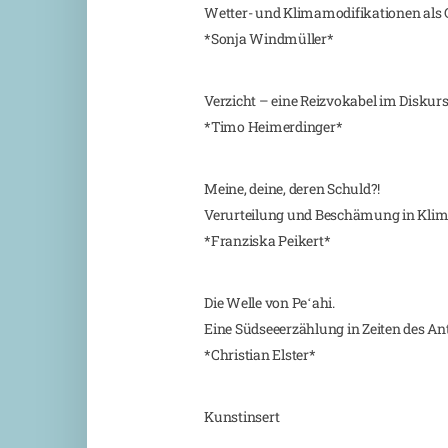
Wetter- und Klimamodifikationen als 
*Sonja Windmüller*
Verzicht – eine Reizvokabel im Disku
*Timo Heimerdinger*
Meine, deine, deren Schuld?!
Verurteilung und Beschämung in Kl
*Franziska Peikert*
Die Welle von Peʻahi.
Eine Südseeerzählung in Zeiten des A
*Christian Elster*
Kunstinsert