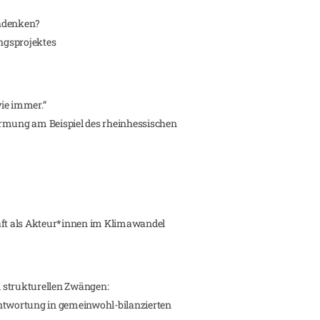
chdenken?
ngsprojektes
ie immer.“
mung am Beispiel des rheinhessischen
haft als Akteur*innen im Klimawandel
 strukturellen Zwängen:
twortung in gemeinwohl-bilanzierten