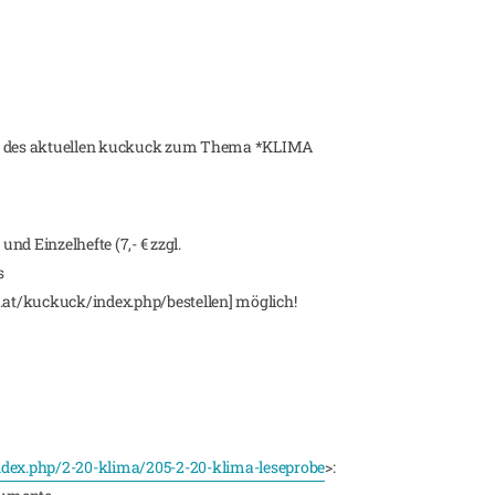
be des aktuellen kuckuck zum Thema *KLIMA
und Einzelhefte (7,- € zzgl.
s
at/kuckuck/index.php/bestellen] möglich!
ex.php/2-20-klima/205-2-20-klima-leseprobe
>: