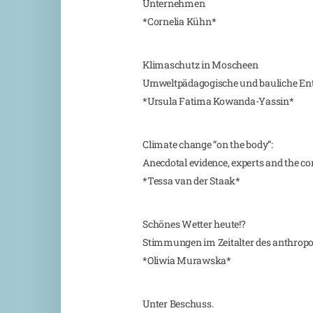
Unternehmen
*Cornelia Kühn*
Klimaschutz in Moscheen
Umweltpädagogische und bauliche En
*Ursula Fatima Kowanda-Yassin*
Climate change “on the body”:
Anecdotal evidence, experts and the co
*Tessa van der Staak*
Schönes Wetter heute!?
Stimmungen im Zeitalter des anthro
*Oliwia Murawska*
Unter Beschuss.