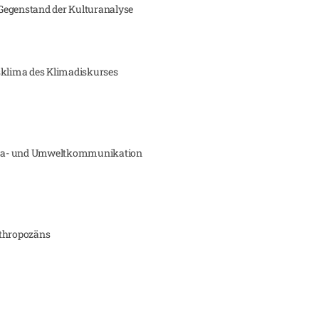
Gegenstand der Kulturanalyse
rsklima des Klimadiskurses
ima- und Umweltkommunikation
nthropozäns