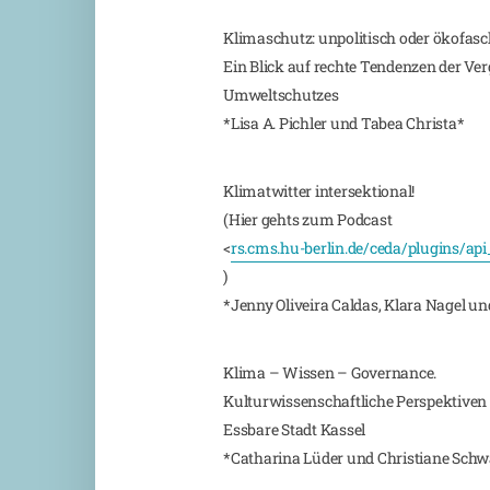
Klimaschutz: unpolitisch oder ökofasc
Ein Blick auf rechte Tendenzen der Ve
Umweltschutzes
*Lisa A. Pichler und Tabea Christa*
Klimatwitter intersektional!
(Hier gehts zum Podcast
<
rs.cms.hu-berlin.de/ceda/plugins/a
)
*Jenny Oliveira Caldas, Klara Nagel
Klima – Wissen – Governance.
Kulturwissenschaftliche Perspektiven a
Essbare Stadt Kassel
*Catharina Lüder und Christiane Sch